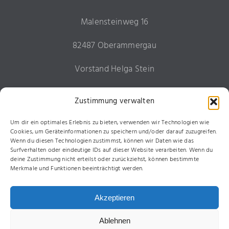
Malensteinweg 16
82487 Oberammergau
Vorstand Helga Stein
Tel. 0177 2941267
Zustimmung verwalten
Um dir ein optimales Erlebnis zu bieten, verwenden wir Technologien wie
Mitglied werden
Cookies, um Geräteinformationen zu speichern und/oder darauf zuzugreifen.
Wenn du diesen Technologien zustimmst, können wir Daten wie das
Surfverhalten oder eindeutige IDs auf dieser Website verarbeiten. Wenn du
Impressum und Datenschutzerklärung
deine Zustimmung nicht erteilst oder zurückziehst, können bestimmte
Merkmale und Funktionen beeinträchtigt werden.
Cookie-Richtlinie (EU)
Akzeptieren
Ablehnen