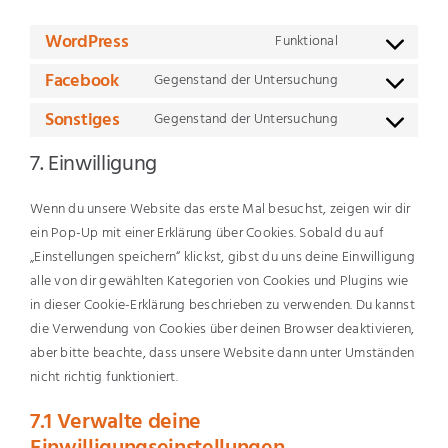
WordPress
Funktional
Consent
to
Facebook
Gegenstand der Untersuchung
Consent
service
to
Sonstiges
Gegenstand der Untersuchung
wordpress
Consent
service
to
7. Einwilligung
facebook
service
sonstiges
Wenn du unsere Website das erste Mal besuchst, zeigen wir dir
ein Pop-Up mit einer Erklärung über Cookies. Sobald du auf
„Einstellungen speichern“ klickst, gibst du uns deine Einwilligung
alle von dir gewählten Kategorien von Cookies und Plugins wie
in dieser Cookie-Erklärung beschrieben zu verwenden. Du kannst
die Verwendung von Cookies über deinen Browser deaktivieren,
aber bitte beachte, dass unsere Website dann unter Umständen
nicht richtig funktioniert.
7.1 Verwalte deine