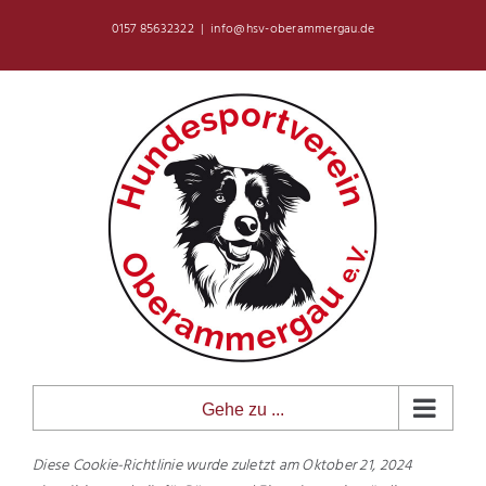
Zum
0157 85632322
|
info@hsv-oberammergau.de
Inhalt
springen
Gehe zu ...
Diese Cookie-Richtlinie wurde zuletzt am Oktober 21, 2024